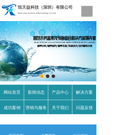
恒天益科技（深圳）有限公司
fresh star Science &Technology Co.Ltd.
解决
方案
SOLUTION
网站首页
新闻动态
产品中心
解决方案
成功案例
营销与服务
关于我们
问题反馈
主营
业务
MAIN BUSINESS