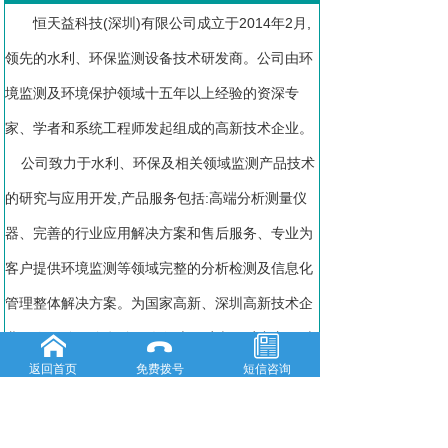
恒天益科技(深圳)有限公司成立于2014年2月,
领先的水利、环保监测设备技术研发商。公司由环
境监测及环境保护领域十五年以上经验的资深专
家、学者和系统工程师发起组成的高新技术企业。
公司致力于水利、环保及相关领域监测产品技术
的研究与应用开发,产品服务包括:高端分析测量仪
器、完善的行业应用解决方案和售后服务、专业为
客户提供环境监测等领域完整的分析检测及信息化
管理整体解决方案。为国家高新、深圳高新技术企
业,已经服务了包括全国各级市政府与政府部门、上
返回首页
免费拨号
短信咨询
市公司与央企在内的三百多家企业。
更多
新闻动态
海绵城市建设是城市发展理念和建设方式转型的新途径之一
05-24